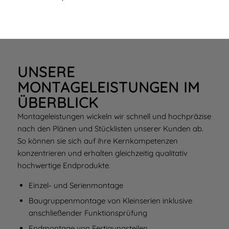
UNSERE
MONTAGELEISTUNGEN IM
ÜBERBLICK
Montageleistungen wickeln wir schnell und hochpräzise
nach den Plänen und Stücklisten unserer Kunden ab.
So können sie sich auf ihre Kernkompetenzen
konzentrieren und erhalten gleichzeitig qualitativ
hochwertige Endprodukte.
Einzel- und Serienmontage
Baugruppenmontage von Kleinserien inklusive
anschließender Funktionsprüfung
Endmontage von Fertigungsteilen